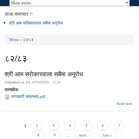
ताजा समाचार !!
श्री आम सरोकारवाला सबैमा अनुरोध
Home
» ८२/८३
You are here
८२/८३
श्री आम सरोकारवाला सबैमा अनुरोध
Submitted on:
Fri, 07/24/2026 - 15:24
दस्तावेज:
जानकारी सम्बन्धमा.pdf
abou
Read more
सरोक
1
2
3
4
5
6
7
Pages
8
9
…
next ›
last »